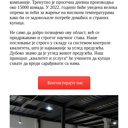
компаније. Тренутно је просечна дневна производња
око 15000 комада. У 2022. години биће уведена велика
опрема за пећи за жарење на високим температурама
како би се задовољиле потребе домаћих и страних
купаца.
Не само да добро познајемо ову област, већ се
придржавамо и строгог научног става. Наше
пословање је строго у складу са системом контроле
квалитета, што је најважније за углед предузећа.
Дубоко знамо да је углед живот предузећа. Наш
принцип „квалитет и услуга“ ће учинити да купци
схвате да вреди сарађивати са нама.
Контактирајте нас