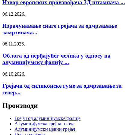
Извор европских произвођача 3Д штампача ...
06.12.2026.
Израчунавање снаге грејача за одмрзавање
замрзивача...
06.11.2026.
Облога од нерђајућег челика у односу на
алуминијумску фолију ...
06.10.2026.
Грејачи од силиконске гуме за одмрзавање за
север...
Производи
Грејач од алуминијумске фолије
Алуминијумска грејна плоча
Алуминијумски цевни грејач
Цев за грејање