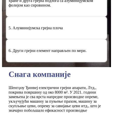
хране и друга грејна подлога са алуминијумском
фолијом као сировином.
5. Алуминијумска грејна плоча
6. Други грејни елемент направљен по мери.
Снага компаније
Шенгџоу Ђинвеј електрични грејни апарати, Лтд.,
покрива површину од око 8000 м². У 2021. години
замењена је сва врста напредне производне опреме,
укључујући машину за пуњење прахом, машину за
скупљање цеви, опрему за савијање цеви итд., што је
значајно побољшало ефикасност производње