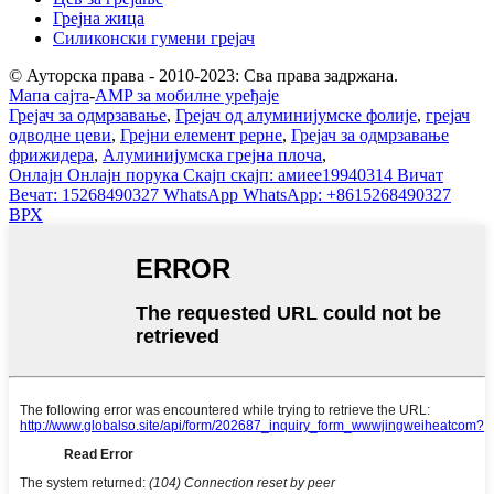
Грејна жица
Силиконски гумени грејач
© Ауторска права - 2010-2023: Сва права задржана.
Мапа сајта
-
AMP за мобилне уређаје
Грејач за одмрзавање
,
Грејач од алуминијумске фолије
,
грејач
одводне цеви
,
Грејни елемент рерне
,
Грејач за одмрзавање
фрижидера
,
Алуминијумска грејна плоча
,
Онлајн
Онлајн порука
Скајп
скајп: амиее19940314
Вичат
Вечат: 15268490327
WhatsApp
WhatsApp: +8615268490327
ВРХ