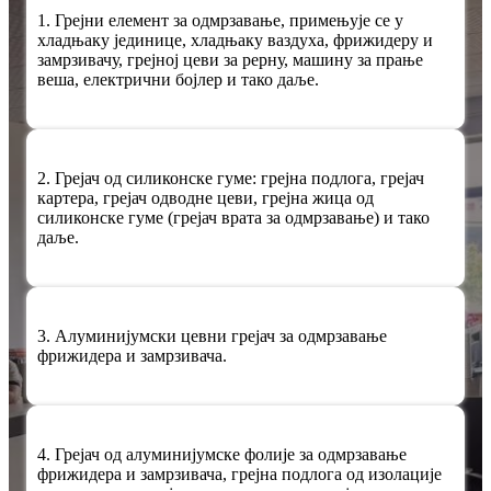
1. Грејни елемент за одмрзавање, примењује се у
хладњаку јединице, хладњаку ваздуха, фрижидеру и
замрзивачу, грејној цеви за рерну, машину за прање
веша, електрични бојлер и тако даље.
2. Грејач од силиконске гуме: грејна подлога, грејач
картера, грејач одводне цеви, грејна жица од
силиконске гуме (грејач врата за одмрзавање) и тако
даље.
3. Алуминијумски цевни грејач за одмрзавање
фрижидера и замрзивача.
4. Грејач од алуминијумске фолије за одмрзавање
фрижидера и замрзивача, грејна подлога од изолације