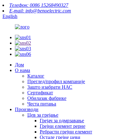
Телефон: 0086 15268490327
E-mail: info@benoelectric.com
English
Дом
О нама
Каталог
Преглед/профил компаније
Зашто изабрати НАС
Сертификат
Обилазак фабрике
Честа питања
Производи
Цев за грејање
Грејач за одмрзавање
Грејни елемент рерне
Ребрасти грејни елемент
Остале грејне цеви