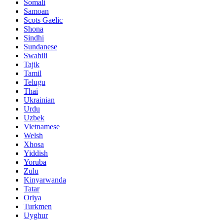
Somali
Samoan
Scots Gaelic
Shona
Sindhi
Sundanese
Swahili
Tajik
Tamil
Telugu
Thai
Ukrainian
Urdu
Uzbek
Vietnamese
Welsh
Xhosa
Yiddish
Yoruba
Zulu
Kinyarwanda
Tatar
Oriya
Turkmen
Uyghur