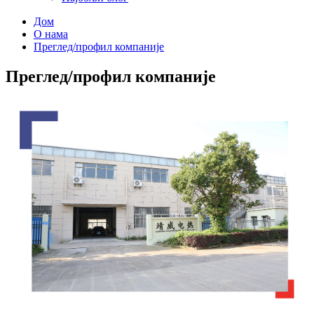
Дом
О нама
Преглед/профил компаније
Преглед/профил компаније