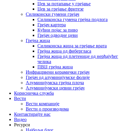
Цев за потапање у грејање
Цев за грејање фритезе
Силиконски гумени грејач
Силиконска гумена грејна подлога
Грејач картера
Кућни појас за пиво
Грејач одводне цеви
Грејна жица
Силиконска жица за грејање врата
Грејна жица од фибергласа
Грејна жица од плетенице од нерђајућег
челика
ПВЦ грејна жица
Инфрацрвени керамички грејач
Грејач од алуминијумске фолије
Алуминијумска грејна плоча
Алуминијумски цевни грејач
Корисничка служба
Вести
Вести компаније
Вести о производима
Контактирајте нас
Видео
Ресурси
Најбољи блог