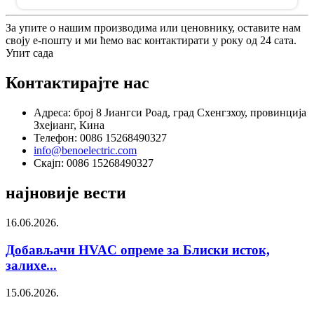
За упите о нашим производима или ценовнику, оставите нам
своју е-пошту и ми ћемо вас контактирати у року од 24 сата.
Упит сада
Контактирајте нас
Адреса: број 8 Јиангси Роад, град Схенгзхоу, провинција
Зхејианг, Кина
Телефон: 0086 15268490327
info@benoelectric.com
Скајп: 0086 15268490327
најновије вести
16.06.2026.
Добављачи HVAC опреме за Блиски исток,
залихе...
15.06.2026.