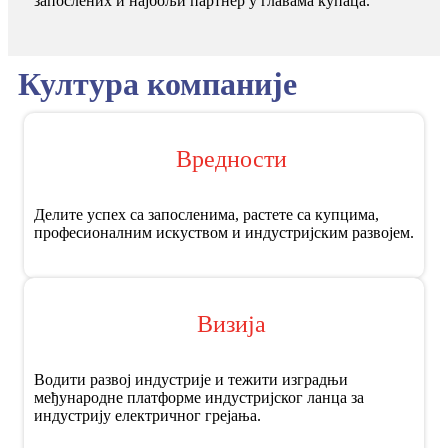
запослених и најбољи партнер у главама купаца.
Култура компаније
Вредности
Делите успех са запосленима, растете са купцима,
професионалним искуством и индустријским развојем.
Визија
Водити развој индустрије и тежити изградњи
међународне платформе индустријског ланца за
индустрију електричног грејања.