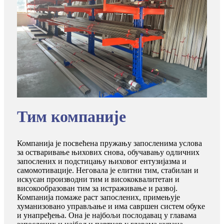
Тим компаније
Компанија је посвећена пружању запосленима услова
за остваривање њихових снова, обучавању одличних
запослених и подстицању њиховог ентузијазма и
самомотивације. Неговала је елитни тим, стабилан и
искусан производни тим и висококвалитетан и
високообразован тим за истраживање и развој.
Компанија помаже раст запослених, примењује
хуманизовано управљање и има савршен систем обуке
и унапређења. Она је најбољи послодавац у главама