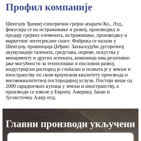
Профил компаније
Шенгџоу Ђинвеј електрични грејни апарати Ко., Лтд.,
фокусира се на истраживање и развој, производњу и
продају грејних елемената, истраживање, производњу и
маркетинг интегрисане снаге. Фабрика се налази у
Шенгџоу, провинција Џеђанг. Захваљујући дугорочној
акумулацији талената, средстава, опреме, искуства у
менаџменту и других аспеката, компанија има релативно
јаке могућности за технолошки и пословни развој,
индустријски распоред је глобалан и позната је у земљи и
иностранству по свом врхунском квалитету производа и
висококвалитетној постпродајној услузи. Постоји више од
2000 сарадничких купаца у земљи и иностранству, а
производи се извозе у Европу, Америку, Јапан и
Југоисточну Азију итд.
Главни производи укључени