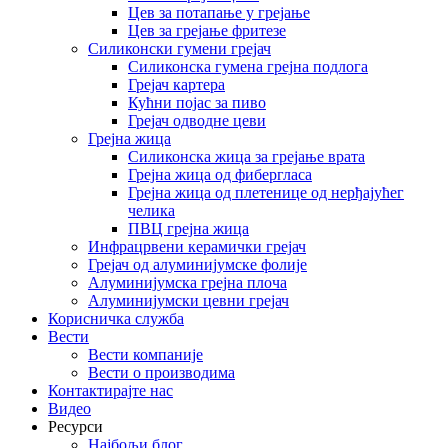
Цев за потапање у грејање
Цев за грејање фритезе
Силиконски гумени грејач
Силиконска гумена грејна подлога
Грејач картера
Кућни појас за пиво
Грејач одводне цеви
Грејна жица
Силиконска жица за грејање врата
Грејна жица од фибергласа
Грејна жица од плетенице од нерђајућег
челика
ПВЦ грејна жица
Инфрацрвени керамички грејач
Грејач од алуминијумске фолије
Алуминијумска грејна плоча
Алуминијумски цевни грејач
Корисничка служба
Вести
Вести компаније
Вести о производима
Контактирајте нас
Видео
Ресурси
Најбољи блог