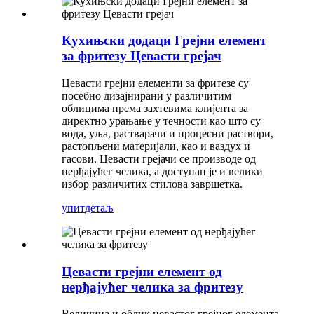
Кухињски додаци Грејни елемент
за фритезу Цевасти грејач
Цевасти грејни елементи за фритезе су
посебно дизајнирани у различитим
облицима према захтевима клијента за
директно урањање у течности као што су
вода, уља, растварачи и процесни раствори,
растопљени материјали, као и ваздух и
гасови. Цевасти грејачи се производе од
нерђајућег челика, а доступан је и велики
избор различитих стилова завршетка.
упит
детаљ
Цевасти грејни елемент од
нерђајућег челика за фритезу
Величина и облик цевастог грејног елемента