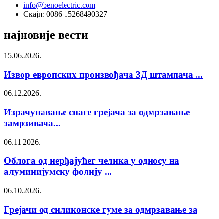
info@benoelectric.com
Скајп: 0086 15268490327
најновије вести
15.06.2026.
Извор европских произвођача 3Д штампача ...
06.12.2026.
Израчунавање снаге грејача за одмрзавање
замрзивача...
06.11.2026.
Облога од нерђајућег челика у односу на
алуминијумску фолију ...
06.10.2026.
Грејачи од силиконске гуме за одмрзавање за