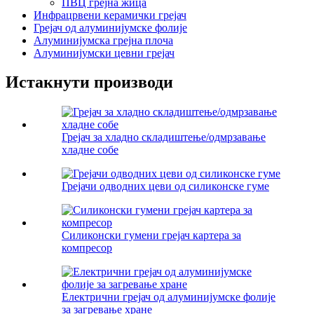
ПВЦ грејна жица
Инфрацрвени керамички грејач
Грејач од алуминијумске фолије
Алуминијумска грејна плоча
Алуминијумски цевни грејач
Истакнути производи
Грејач за хладно складиштење/одмрзавање
хладне собе
Грејачи одводних цеви од силиконске гуме
Силиконски гумени грејач картера за
компресор
Електрични грејач од алуминијумске фолије
за загревање хране