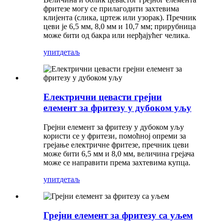
фритезе могу се прилагодити захтевима
клијента (слика, цртеж или узорак). Пречник
цеви је 6,5 мм, 8,0 мм и 10,7 мм; прирубница
може бити од бакра или нерђајућег челика.
упит
детаљ
Електрични цевасти грејни
елемент за фритезу у дубоком уљу
Грејни елемент за фритезу у дубоком уљу
користи се у фритези, помоћној опреми за
грејање електричне фритезе, пречник цеви
може бити 6,5 мм и 8,0 мм, величина грејача
може се направити према захтевима купца.
упит
детаљ
Грејни елемент за фритезу са уљем