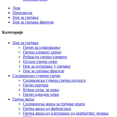
Дом
Производи
Цев за грејање
Цев за грејање фритезе
Категорије
Цев за грејање
Грејач за одмрзавање
Грејни елемент рерне
Ребрасти грејни елемент
Остале грејне цеви
Цев за потапање у грејање
Цев за грејање фритезе
Силиконски гумени грејач
Силиконска гумена грејна подлога
Грејач картера
Кућни појас за пиво
Грејач одводне цеви
Грејна жица
Силиконска жица за грејање врата
Грејна жица од фибергласа
Грејна жица од плетенице од нерђајућег челика