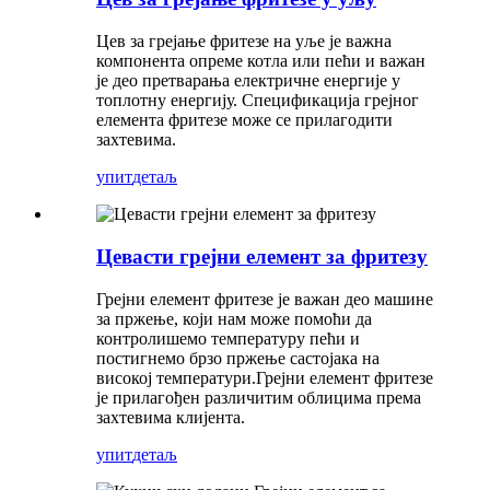
Цев за грејање фритезе на уље је важна
компонента опреме котла или пећи и важан
је део претварања електричне енергије у
топлотну енергију. Спецификација грејног
елемента фритезе може се прилагодити
захтевима.
упит
детаљ
Цевасти грејни елемент за фритезу
Грејни елемент фритезе је важан део машине
за пржење, који нам може помоћи да
контролишемо температуру пећи и
постигнемо брзо пржење састојака на
високој температури.
Грејни елемент фритезе
је прилагођен различитим облицима према
захтевима клијента.
упит
детаљ