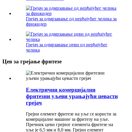
Грејач за одмрзавање од нерђајућег челика за
фрижидер
Грејач за одмрзавање цеви од нерђајућег
челика
Цев за грејање фритезе
Електрични комерцијални
фритезни уљеви урањајући цевасти
грејач
Грејни елемент фритезе на уље се користи за
комерцијалне машине за фритезу на уље.
Пречник цеви грејног елемента фритезе на
уље је 6,5 мм и 8,0 мм. Грејни елемент