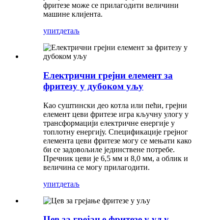
фритезе може се прилагодити величини
машине клијента.
упит
детаљ
Електрични грејни елемент за
фритезу у дубоком уљу
Као суштински део котла или пећи, грејни
елемент цеви фритезе игра кључну улогу у
трансформацији електричне енергије у
топлотну енергију. Спецификације грејног
елемента цеви фритезе могу се мењати како
би се задовољиле јединствене потребе.
Пречник цеви је 6,5 мм и 8,0 мм, а облик и
величина се могу прилагодити.
упит
детаљ
Цев за грејање фритезе у уљу