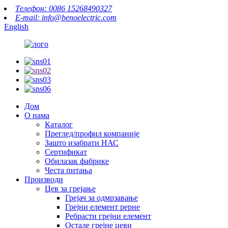
Телефон: 0086 15268490327
E-mail: info@benoelectric.com
English
Дом
О нама
Каталог
Преглед/профил компаније
Зашто изабрати НАС
Сертификат
Обилазак фабрике
Честа питања
Производи
Цев за грејање
Грејач за одмрзавање
Грејни елемент рерне
Ребрасти грејни елемент
Остале грејне цеви