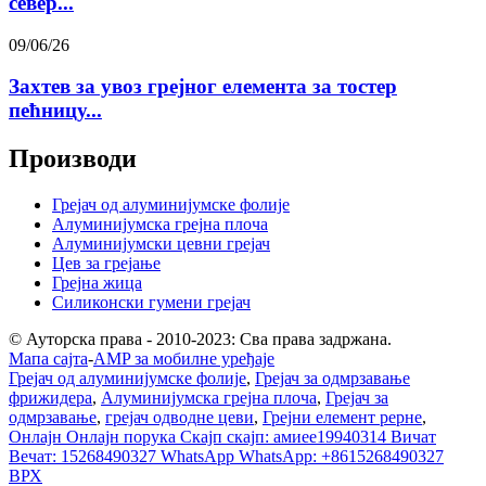
север...
09/06/26
Захтев за увоз грејног елемента за тостер
пећницу...
Производи
Грејач од алуминијумске фолије
Алуминијумска грејна плоча
Алуминијумски цевни грејач
Цев за грејање
Грејна жица
Силиконски гумени грејач
© Ауторска права - 2010-2023: Сва права задржана.
Мапа сајта
-
AMP за мобилне уређаје
Грејач од алуминијумске фолије
,
Грејач за одмрзавање
фрижидера
,
Алуминијумска грејна плоча
,
Грејач за
одмрзавање
,
грејач одводне цеви
,
Грејни елемент рерне
,
Онлајн
Онлајн порука
Скајп
скајп: амиее19940314
Вичат
Вечат: 15268490327
WhatsApp
WhatsApp: +8615268490327
ВРХ