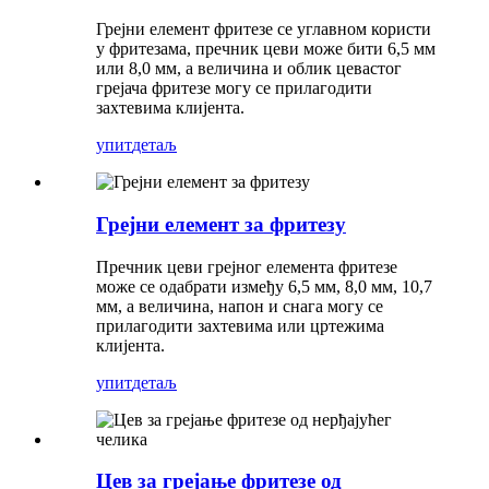
Грејни елемент фритезе се углавном користи
у фритезама, пречник цеви може бити 6,5 мм
или 8,0 мм, а величина и облик цевастог
грејача фритезе могу се прилагодити
захтевима клијента.
упит
детаљ
Грејни елемент за фритезу
Пречник цеви грејног елемента фритезе
може се одабрати између 6,5 мм, 8,0 мм, 10,7
мм, а величина, напон и снага могу се
прилагодити захтевима или цртежима
клијента.
упит
детаљ
Цев за грејање фритезе од