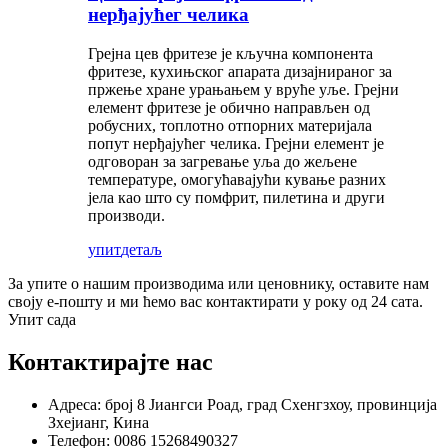
нерђајућег челика
Грејна цев фритезе је кључна компонента
фритезе, кухињског апарата дизајнираног за
пржење хране урањањем у вруће уље. Грејни
елемент фритезе је обично направљен од
робусних, топлотно отпорних материјала
попут нерђајућег челика. Грејни елемент је
одговоран за загревање уља до жељене
температуре, омогућавајући кување разних
јела као што су помфрит, пилетина и други
производи.
упит
детаљ
За упите о нашим производима или ценовнику, оставите нам
своју е-пошту и ми ћемо вас контактирати у року од 24 сата.
Упит сада
Контактирајте нас
Адреса: број 8 Јиангси Роад, град Схенгзхоу, провинција
Зхејианг, Кина
Телефон: 0086 15268490327