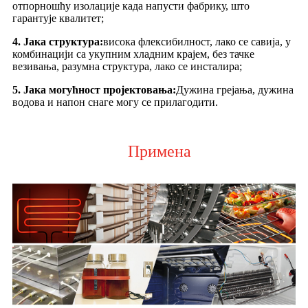
отпорношћу изолације када напусти фабрику, што
гарантује квалитет;
4. Јака структура:
висока флексибилност, лако се савија, у
комбинацији са укупним хладним крајем, без тачке
везивања, разумна структура, лако се инсталира;
5. Јака могућност пројектовања:
Дужина грејања, дужина
водова и напон снаге могу се прилагодити.
Примена