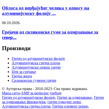
Облога од нерђајућег челика у односу на
алуминијумску фолију ...
06.10.2026.
Грејачи од силиконске гуме за одмрзавање за
север...
Производи
Грејач од алуминијумске фолије
Алуминијумска грејна плоча
Алуминијумски цевни грејач
Цев за грејање
Грејна жица
Силиконски гумени грејач
© Ауторска права - 2010-2023: Сва права задржана.
Мапа сајта
-
AMP за мобилне уређаје
Грејач од алуминијумске фолије
,
Грејач за одмрзавање
,
Грејач
за одмрзавање фрижидера
,
грејач одводне цеви
,
Алуминијумска грејна плоча
,
Грејни елемент рерне
,