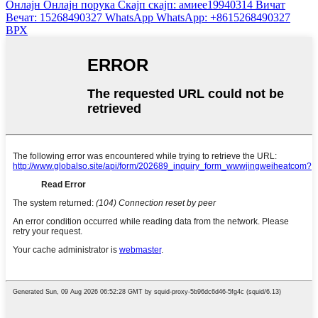
Онлајн
Онлајн порука
Скајп
скајп: амиее19940314
Вичат
Вечат: 15268490327
WhatsApp
WhatsApp: +8615268490327
ВРХ