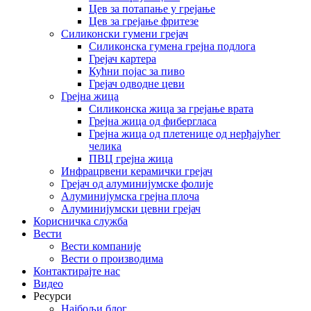
Цев за потапање у грејање
Цев за грејање фритезе
Силиконски гумени грејач
Силиконска гумена грејна подлога
Грејач картера
Кућни појас за пиво
Грејач одводне цеви
Грејна жица
Силиконска жица за грејање врата
Грејна жица од фибергласа
Грејна жица од плетенице од нерђајућег
челика
ПВЦ грејна жица
Инфрацрвени керамички грејач
Грејач од алуминијумске фолије
Алуминијумска грејна плоча
Алуминијумски цевни грејач
Корисничка служба
Вести
Вести компаније
Вести о производима
Контактирајте нас
Видео
Ресурси
Најбољи блог