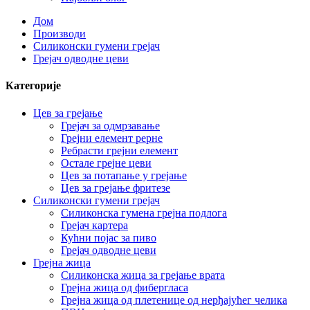
Дом
Производи
Силиконски гумени грејач
Грејач одводне цеви
Категорије
Цев за грејање
Грејач за одмрзавање
Грејни елемент рерне
Ребрасти грејни елемент
Остале грејне цеви
Цев за потапање у грејање
Цев за грејање фритезе
Силиконски гумени грејач
Силиконска гумена грејна подлога
Грејач картера
Кућни појас за пиво
Грејач одводне цеви
Грејна жица
Силиконска жица за грејање врата
Грејна жица од фибергласа
Грејна жица од плетенице од нерђајућег челика