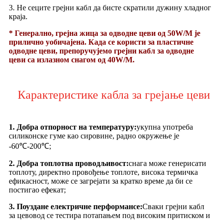
3. Не сеците грејни кабл да бисте скратили дужину хладног
краја.
* Генерално, грејна жица за одводне цеви од 50W/M је
прилично уобичајена. Када се користи за пластичне
одводне цеви, препоручујемо грејни кабл за одводне
цеви са излазном снагом од 40W/M.
Карактеристике кабла за грејање цеви
1. Добра отпорност на температуру:
укупна употреба
силиконске гуме као сировине, радно окружење је
-60℃-200℃;
2. Добра топлотна проводљивост:
снага може генерисати
топлоту, директно провођење топлоте, висока термичка
ефикасност, може се загрејати за кратко време да би се
постигао ефекат;
3. Поуздане електричне перформансе:
Сваки грејни кабл
за цевовод се тестира потапањем под високим притиском и