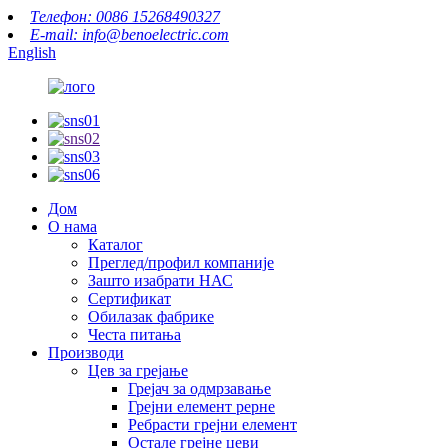
Телефон: 0086 15268490327
E-mail: info@benoelectric.com
English
Дом
О нама
Каталог
Преглед/профил компаније
Зашто изабрати НАС
Сертификат
Обилазак фабрике
Честа питања
Производи
Цев за грејање
Грејач за одмрзавање
Грејни елемент рерне
Ребрасти грејни елемент
Остале грејне цеви