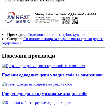
3. Било који посебни захтеви грејача.
Претходно:
Силиконски каиш за кућно кување
Следеће:
Силиконска жица за грејање врата фрижидера за
одмрзавање
Повезани производи
Грејачи одводних цеви хладне собе за замрзивач
Грејач одвода за одмрзавање хладне собе