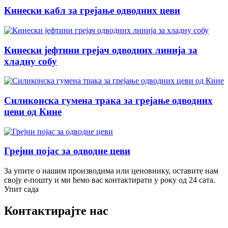
Кинески кабл за грејање одводних цеви
Кинески јефтини грејач одводних линија за
хладну собу
Силиконска гумена трака за грејање одводних
цеви од Кине
Грејни појас за одводне цеви
За упите о нашим производима или ценовнику, оставите нам
своју е-пошту и ми ћемо вас контактирати у року од 24 сата.
Упит сада
Контактирајте нас