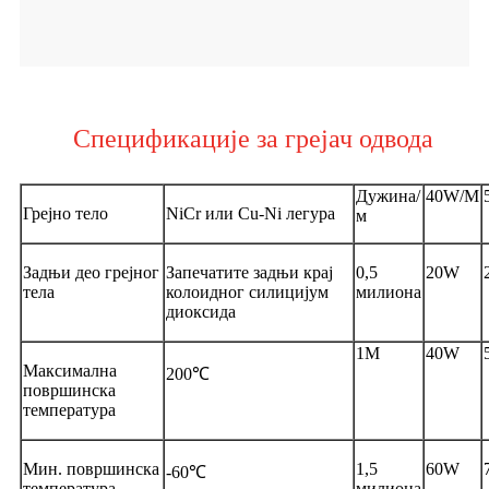
Спецификације за грејач одвода
Дужина/
40W/M
Грејно тело
NiCr или Cu-Ni легура
м
Задњи део грејног
Запечатите задњи крај
0,5
20W
тела
колоидног силицијум
милиона
диоксида
1M
40W
Максимална
200℃
површинска
температура
Мин. површинска
1,5
60W
-60℃
температура
милиона