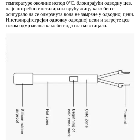
температуре околине испод 0°C, блокирајући одводну цев,
па је потребно инсталирати врућу жицу како би се
осигурало да се одмрзнута вода не замрзне у одводној цеви.
Инсталирајте
грејач одвода
у одводној цеви и загрејте цев
током одмрзавања како би вода глатко отицала.