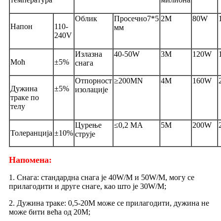
Облик
Просечно7*5
2M
80W
Напон
110-
мм
240V
Излазна
40-50W
3M
120W
Моћ
±5%
снага
Отпорност
≥200MN
4M
160W
Дужина
±5%
изолације
траке по
телу
Цурење
≤0,2 МА
5M
200W
Толеранција
±10%
струје
Напомена:
1. Снага: стандардна снага је 40W/M и 50W/M, могу се
прилагодити и друге снаге, као што је 30W/M;
2. Дужина траке: 0,5-20М може се прилагодити, дужина не
може бити већа од 20М;