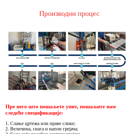
Производни процес
Пре него што пошаљете упит, пошаљите нам
следеће спецификације:
1. Слање цртежа или праве слике;
2. Величина, снага и напон грејача;