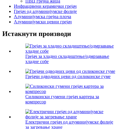
ПВЦ грејна жица
Инфрацрвени керамички грејач
Грејач од алуминијумске фолије
Алуминијумска грејна плоча
Алуминијумски цевни грејач
Истакнути производи
Грејач за хладно складиштење/одмрзавање
хладне собе
Грејачи одводних цеви од силиконске гуме
Силиконски гумени грејач картера за
компресор
Електрични грејач од алуминијумске фолије
за загревање хране