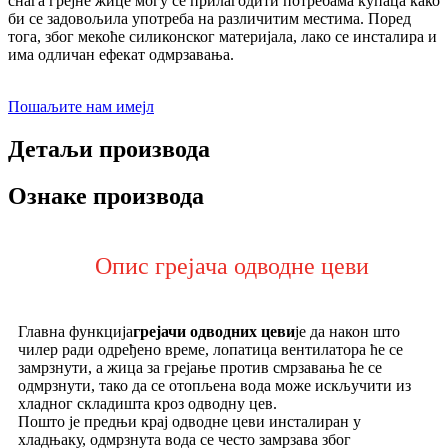
снага грејне жице могу се прилагодити потребама купаца како
би се задовољила употреба на различитим местима. Поред
тога, због мекоће силиконског материјала, лако се инсталира и
има одличан ефекат одмрзавања.
Пошаљите нам имејл
Детаљи производа
Ознаке производа
Опис грејача одводне цеви
Главна функција
грејачи одводних цеви
је да након што
чилер ради одређено време, лопатица вентилатора ће се
замрзнути, а жица за грејање против смрзавања ће се
одмрзнути, тако да се отопљена вода може искључити из
хладног складишта кроз одводну цев.
Пошто је предњи крај одводне цеви инсталиран у
хладњаку, одмрзнута вода се често замрзава због