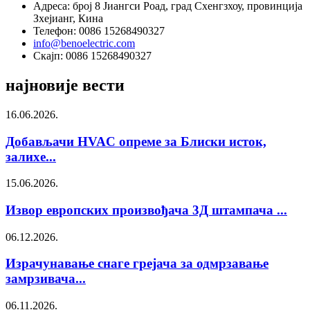
Адреса: број 8 Јиангси Роад, град Схенгзхоу, провинција
Зхејианг, Кина
Телефон: 0086 15268490327
info@benoelectric.com
Скајп: 0086 15268490327
најновије вести
16.06.2026.
Добављачи HVAC опреме за Блиски исток,
залихе...
15.06.2026.
Извор европских произвођача 3Д штампача ...
06.12.2026.
Израчунавање снаге грејача за одмрзавање
замрзивача...
06.11.2026.