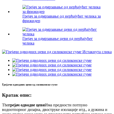
Грејач за одмрзавање од нерђајућег челика за
фрижидер
Грејач за одмрзавање цеви од нерђајућег
челика
Грејачи одводних цеви од силиконске гуме
Кратак опис:
The
грејач одводне цеви
Има предности потпуно
водоотпорног дизајна, двоструке изолације итд., а дужина и