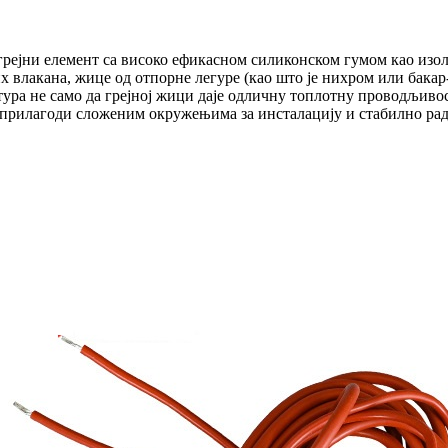
грејни елемент са високо ефикасном силиконском гумом као изо
них влакана, жице од отпорне легуре (као што је нихром или бак
ура не само да грејној жици даје одличну топлотну проводљивост 
е прилагоди сложеним окружењима за инсталацију и стабилно рад