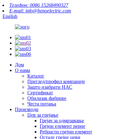
Телефон: 0086 15268490327
E-mail: info@benoelectric.com
English
Дом
О нама
Каталог
Преглед/профил компаније
Зашто изабрати НАС
Сертификат
Обилазак фабрике
Честа питања
Производи
Цев за грејање
Грејач за одмрзавање
Грејни елемент рерне
Ребрасти грејни елемент
Остале грејне цеви