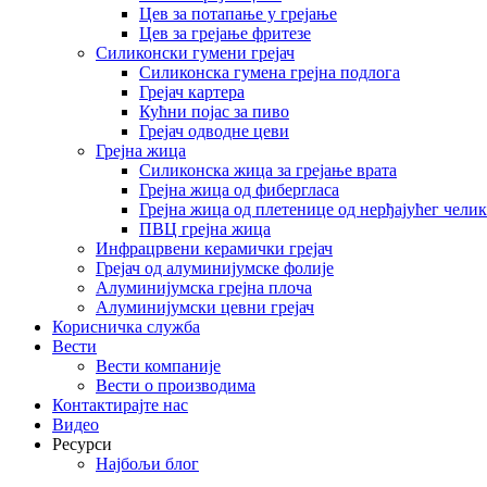
Цев за потапање у грејање
Цев за грејање фритезе
Силиконски гумени грејач
Силиконска гумена грејна подлога
Грејач картера
Кућни појас за пиво
Грејач одводне цеви
Грејна жица
Силиконска жица за грејање врата
Грејна жица од фибергласа
Грејна жица од плетенице од нерђајућег челик
ПВЦ грејна жица
Инфрацрвени керамички грејач
Грејач од алуминијумске фолије
Алуминијумска грејна плоча
Алуминијумски цевни грејач
Корисничка служба
Вести
Вести компаније
Вести о производима
Контактирајте нас
Видео
Ресурси
Најбољи блог