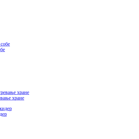
обе
евање хране
идер