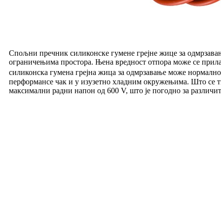
Спољни пречник силиконске гумене грејне жице за одмрзавање
ограничењима простора. Њена вредност отпора може се прилаг
силиконска гумена грејна жица за одмрзавање може нормално
перформансе чак и у изузетно хладним окружењима. Што се ти
максимални радни напон од 600 V, што је погодно за различит