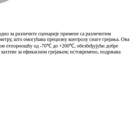
одно за различите сценарије примене са различитим
метру, што омогућава прецизну контролу снаге грејања. Ова
ном отпорношћу од -70℃ до +200℃, обезбеђујући добре
 захтеве за ефикасним грејањем; истовремено, подржава