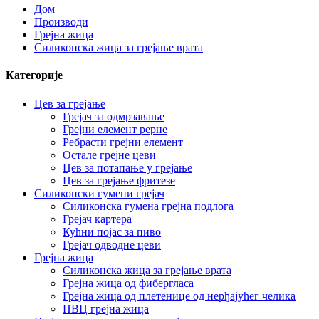
Дом
Производи
Грејна жица
Силиконска жица за грејање врата
Категорије
Цев за грејање
Грејач за одмрзавање
Грејни елемент рерне
Ребрасти грејни елемент
Остале грејне цеви
Цев за потапање у грејање
Цев за грејање фритезе
Силиконски гумени грејач
Силиконска гумена грејна подлога
Грејач картера
Кућни појас за пиво
Грејач одводне цеви
Грејна жица
Силиконска жица за грејање врата
Грејна жица од фибергласа
Грејна жица од плетенице од нерђајућег челика
ПВЦ грејна жица