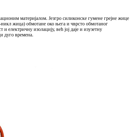
лационим материјалом. Језгро силиконске гумене грејне жице
ар-никл жица) обмотане око њега и чврсто обмотаног
и електричну изолацију, већ јој даје и изузетну
и дуго времена.