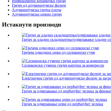
Инфрацрвени керамички грејач
Грејач од алуминијумске фолије
Алуминијумска грејна плоча
Алуминијумски цевни грејач
Истакнути производи
Грејач за хладно складиштење/одмрзавање хладне с
Грејачи одводних цеви од силиконске гуме
Силиконски гумени грејач картера за компресор
Електрични грејач од алуминијумске фолије за загр
Грејач за одмрзавање од нерђајућег челика за фриж
Грејач за одмрзавање цеви од нерђајућег челика