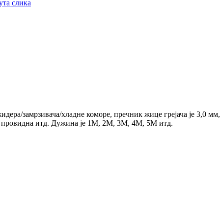
идера/замрзивача/хладне коморе, пречник жице грејача је 3,0 мм
а, провидна итд. Дужина је 1М, 2М, 3М, 4М, 5М итд.