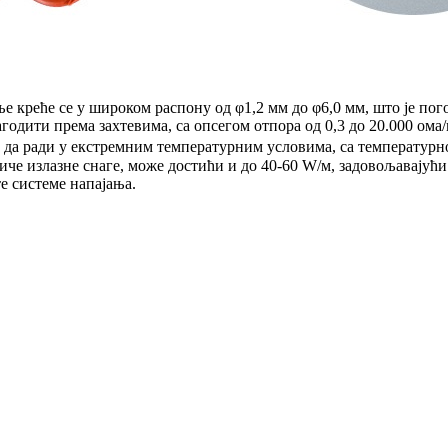
 креће се у широком распону од φ1,2 мм до φ6,0 мм, што је пог
одити према захтевима, са опсегом отпора од 0,3 до 20.000 ома/
 да ради у екстремним температурним условима, са температур
че излазне снаге, може достићи и до 40-60 W/м, задовољавајући
е системе напајања.