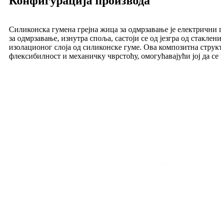
Конфигурација производа
Силиконска гумена грејна жица за одмрзавање је електрични 
за одмрзавање, изнутра споља, састоји се од језгра од стакле
изолационог слоја од силиконске гуме. Ова композитна структ
флексибилност и механичку чврстоћу, омогућавајући јој да с