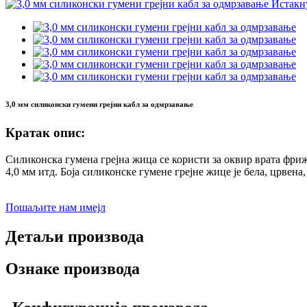
3,0 мм силиконски гумени грејни кабл за одмрзавање
Кратак опис:
Силиконска гумена грејна жица се користи за оквир врата фриж
4,0 мм итд. Боја силиконске гумене грејне жице је бела, црвен
Пошаљите нам имејл
Детаљи производа
Ознаке производа